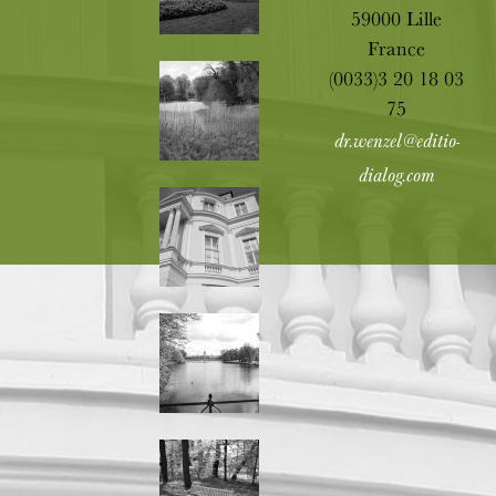
59000 Lille
France
(0033)3 20 18 03
75
dr.wenzel@editio-
dialog.com