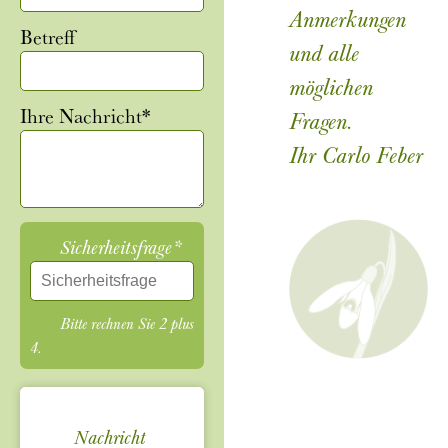
Anmerkungen
Betreff
und alle
möglichen
Pflichtfeld
Ihre Nachricht
*
Fragen.
Ihr Carlo Feber
Pflichtfeld
Sicherheitsfrage
*
Bitte rechnen Sie 2 plus
4.