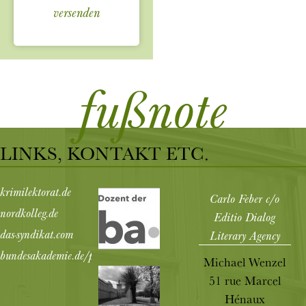
fußnote
LINKS, KONTAKT ETC.
krimilektorat.de
Carlo Feber c/o
nordkolleg.de
Editio Dialog
das-syndikat.com
Literary Agency
bundesakademie.de/programm/literatur
Michael Wenzel
51 rue Marcel
Hénaux